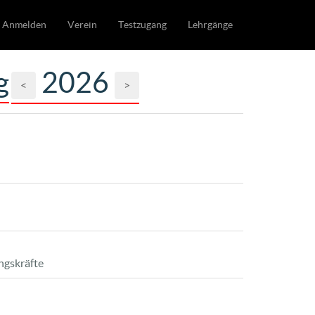
Anmelden
Verein
Testzugang
Lehrgänge
g
2026
<
>
ngskräfte