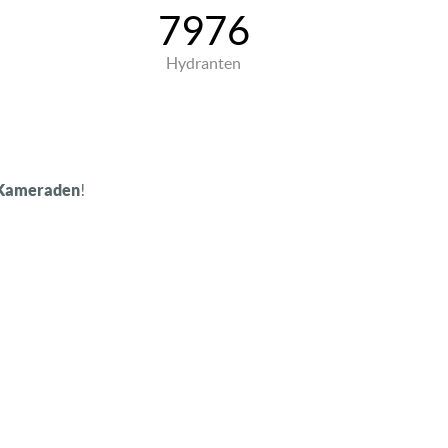
7976
Hydranten
 Kameraden
!