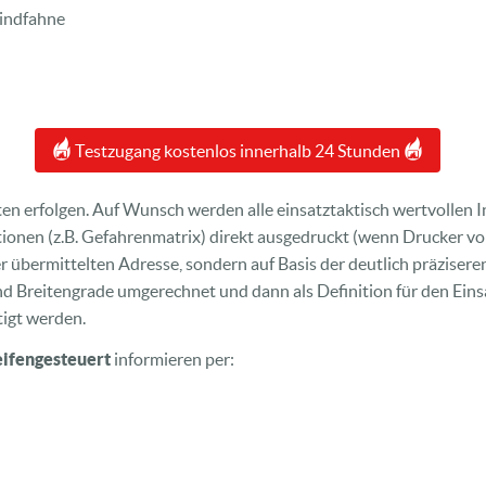
Windfahne
Testzugang kostenlos innerhalb 24 Stunden
äten erfolgen. Auf Wunsch werden alle einsatztaktisch wertvollen
ionen (z.B. Gefahrenmatrix) direkt ausgedruckt (wenn Drucker vo
der übermittelten Adresse, sondern auf Basis der deutlich präzis
d Breitengrade umgerechnet und dann als Definition für den Eins
tigt werden.
eifengesteuert
informieren per: