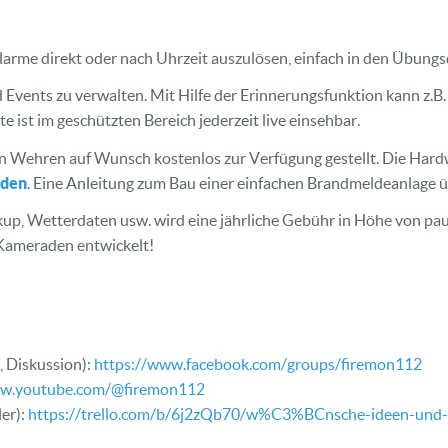
arme direkt oder nach Uhrzeit auszulösen, einfach in den Übungsd
 Events zu verwalten. Mit Hilfe der Erinnerungsfunktion kann z.B
e ist im geschützten Bereich jederzeit live einsehbar.
n Wehren auf Wunsch kostenlos zur Verfügung gestellt. Die Hardw
inden
. Eine Anleitung zum Bau einer einfachen Brandmeldeanlage
kup, Wetterdaten usw. wird eine jährliche Gebühr in Höhe von pa
Kameraden entwickelt!
 Diskussion):
https://www.facebook.com/groups/firemon112
ww.youtube.com/@firemon112
er):
https://trello.com/b/6j2zQb70/w%C3%BCnsche-ideen-und