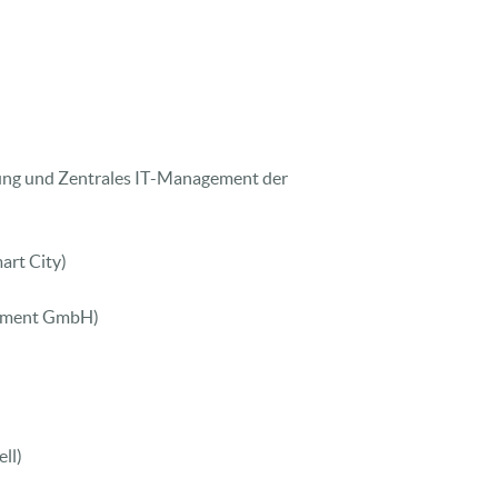
rung und Zentrales IT-Management der
art City)
gement GmbH)
ll)