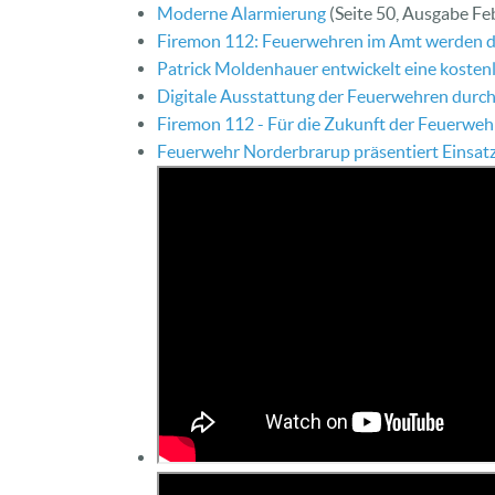
Moderne Alarmierung
(Seite 50, Ausgabe F
Firemon 112: Feuerwehren im Amt werden di
Patrick Moldenhauer entwickelt eine kosten
Digitale Ausstattung der Feuerwehren durch
Firemon 112 - Für die Zukunft der Feuerweh
Feuerwehr Norderbrarup präsentiert Einsa